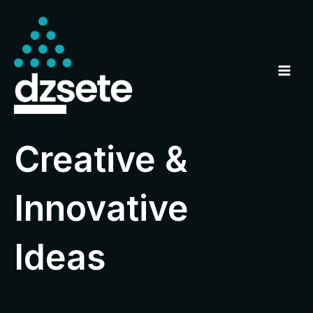
Ir
MAI
para
MEN
o
conteúdo
Creative &
Innovative
Ideas